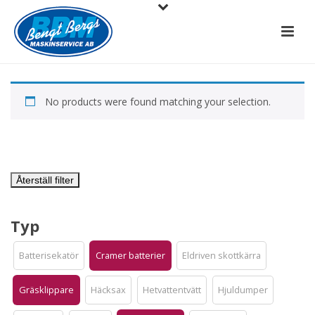
No products were found matching your selection.
Återställ filter
Typ
Batterisekatör
Cramer batterier
Eldriven skottkärra
Gräsklippare
Häcksax
Hetvattentvätt
Hjuldumper