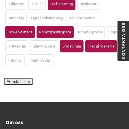
Kultivator
Lövblås
Lövhantering
Minilastare
Motorsåg
Ogräsbekämpning
Pellenc batteri
KONTAKTA OSS
Power-cutters
Robotgräsklippare
Robotklippare
Röjsåg
RTK-teknik
Släntklippare
Snöslunga
Trädgårdskärra
Trimmer
Tvätt / Vatten
Återställ filter
Om oss