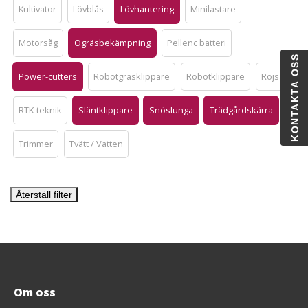
Kultivator
Lövblås
Lövhantering
Minilastare
Motorsåg
Ogräsbekämpning
Pellenc batteri
KONTAKTA OSS
Power-cutters
Robotgräsklippare
Robotklippare
Röjsåg
RTK-teknik
Släntklippare
Snöslunga
Trädgårdskärra
Trimmer
Tvätt / Vatten
Återställ filter
Om oss