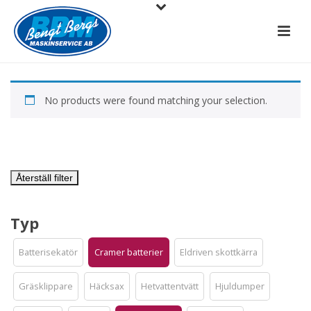
No products were found matching your selection.
Återställ filter
Typ
Batterisekatör
Cramer batterier
Eldriven skottkärra
Gräsklippare
Häcksax
Hetvattentvätt
Hjuldumper