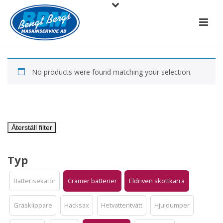
No products were found matching your selection.
Återställ filter
Typ
Batterisekatör
Cramer batterier
Eldriven skottkärra
Gräsklippare
Häcksax
Hetvattentvätt
Hjuldumper