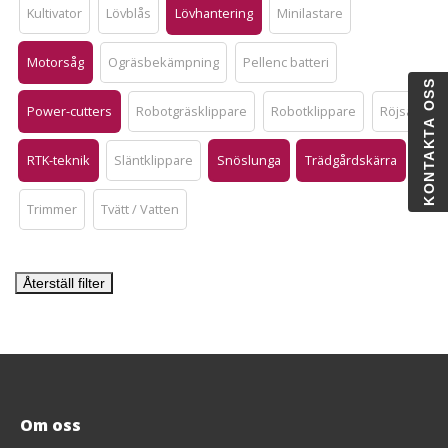
Kultivator
Lövblås
Lövhantering
Minilastare
Motorsåg
Ogräsbekämpning
Pellenc batteri
KONTAKTA OSS
Power-cutters
Robotgräsklippare
Robotklippare
Röjsåg
RTK-teknik
Släntklippare
Snöslunga
Trädgårdskärra
Trimmer
Tvätt / Vatten
Återställ filter
Om oss