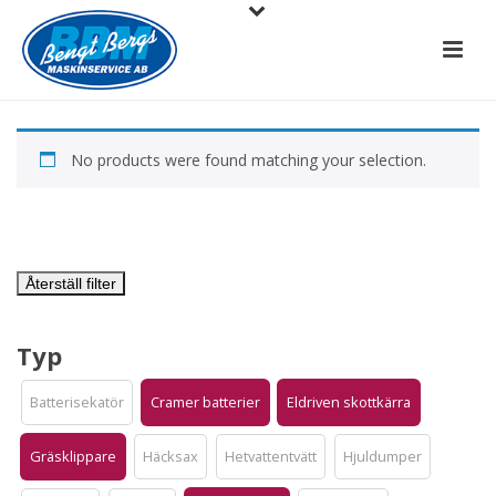
No products were found matching your selection.
Återställ filter
Typ
Batterisekatör
Cramer batterier
Eldriven skottkärra
Gräsklippare
Häcksax
Hetvattentvätt
Hjuldumper