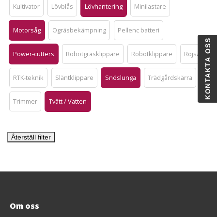
Kultivator
Lövblås
Lövhantering
Minilastare
Motorsåg
Ogräsbekämpning
Pellenc batteri
KONTAKTA OSS
Power-cutters
Robotgräsklippare
Robotklippare
Röjsåg
RTK-teknik
Släntklippare
Snöslunga
Trädgårdskärra
Trimmer
Tvätt / Vatten
Återställ filter
Om oss