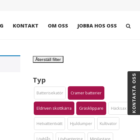
G
KONTAKT
OM OSS
JOBBA HOS OSS
Återställ filter
KONTAKTA OSS
Typ
Batterisekatör
Cramer batterier
Eldriven skottkärra
Gräsklippare
Häcksax
Hetvattentvätt
Hjuldumper
Kultivator
Lövblås
Lövhantering
Minilastare