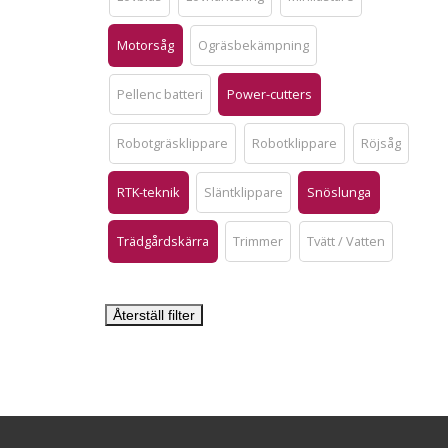
Motorsåg
Ogräsbekämpning
Pellenc batteri
Power-cutters
Robotgräsklippare
Robotklippare
Röjsåg
RTK-teknik
Släntklippare
Snöslunga
Trädgårdskärra
Trimmer
Tvätt / Vatten
Återställ filter