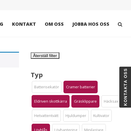
G
KONTAKT
OM OSS
JOBBA HOS OSS
Återställ filter
KONTAKTA OSS
Typ
Batterisekatör
Cramer batterier
Eldriven skottkärra
Gräsklippare
Häcksax
Hetvattentvätt
Hjuldumper
Kultivator
Lövblås
Lövhantering
Minilastare