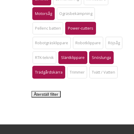
Motorsåg
Ogräsbekämpning
Pellenc batteri
Power-cutters
Robotgräsklippare
Robotklippare
Röjsåg
RTK-teknik
Släntklippare
Snöslunga
Trädgårdskärra
Trimmer
Tvätt / Vatten
Återställ filter