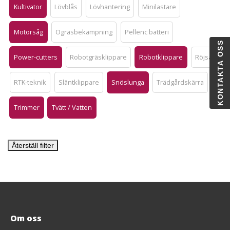
Kultivator
Lövblås
Lövhantering
Minilastare
Motorsåg
Ogräsbekämpning
Pellenc batteri
KONTAKTA OSS
Power-cutters
Robotgräsklippare
Robotklippare
Röjsåg
RTK-teknik
Släntklippare
Snöslunga
Trädgårdskärra
Trimmer
Tvätt / Vatten
Återställ filter
Om oss