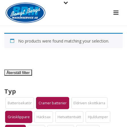
No products were found matching your selection.
Återställ filter
Typ
Batterisekatör
Cramer batterier
Eldriven skottkärra
Gräsklippare
Häcksax
Hetvattentvätt
Hjuldumper