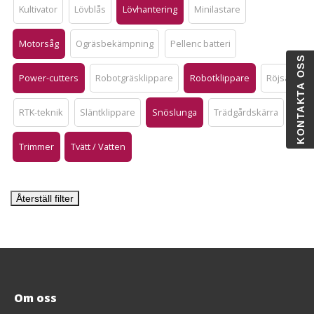
Kultivator
Lövblås
Lövhantering
Minilastare
Motorsåg
Ogräsbekämpning
Pellenc batteri
KONTAKTA OSS
Power-cutters
Robotgräsklippare
Robotklippare
Röjsåg
RTK-teknik
Släntklippare
Snöslunga
Trädgårdskärra
Trimmer
Tvätt / Vatten
Återställ filter
Om oss