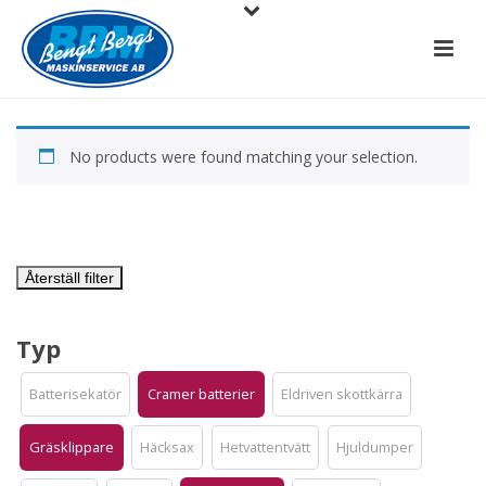
No products were found matching your selection.
Återställ filter
Typ
Batterisekatör
Cramer batterier
Eldriven skottkärra
Gräsklippare
Häcksax
Hetvattentvätt
Hjuldumper