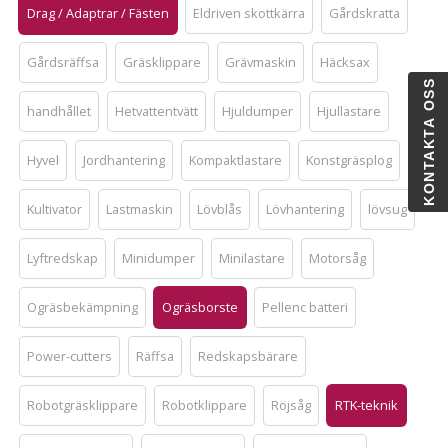
Drag / Adaptrar / Fästen
Eldriven skottkärra
Gårdskratta
Gårdsräffsa
Gräsklippare
Grävmaskin
Häcksax
KONTAKTA OSS
handhållet
Hetvattentvätt
Hjuldumper
Hjullastare
Hyvel
Jordhantering
Kompaktlastare
Konstgräsplog
Kultivator
Lastmaskin
Lövblås
Lövhantering
lövsug
Lyftredskap
Minidumper
Minilastare
Motorsåg
Ogräsbekämpning
Ogräsborste
Pellenc batteri
Power-cutters
Räffsa
Redskapsbärare
Robotgräsklippare
Robotklippare
Röjsåg
RTK-teknik