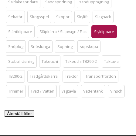
Saltlakespridare
Sandspridning
sandupptagning
Sekatör
Skogsspel
Skopor
Skylift
Slaghack
Släntklippare
Släpkärra / Släpvagn / Flak
Slyklippare
Snöplog
Snöslunga
Sopning
sopskopa
Stubbfräsning
Takeuchi
Takeuchi TB290-2
Taktavla
TB290-2
Trädgårdskärra
Traktor
Transportfordon
Trimmer
Tvätt / Vatten
vägtavla
Vattentank
Vinsch
Återställ filter