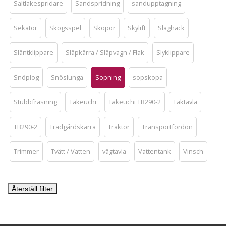
Saltlakespridare
Sandspridning
sandupptagning
Sekatör
Skogsspel
Skopor
Skylift
Slaghack
Släntklippare
Släpkärra / Släpvagn / Flak
Slyklippare
Snöplog
Snöslunga
Sopning
sopskopa
Stubbfräsning
Takeuchi
Takeuchi TB290-2
Taktavla
TB290-2
Trädgårdskärra
Traktor
Transportfordon
Trimmer
Tvätt / Vatten
vägtavla
Vattentank
Vinsch
Återställ filter