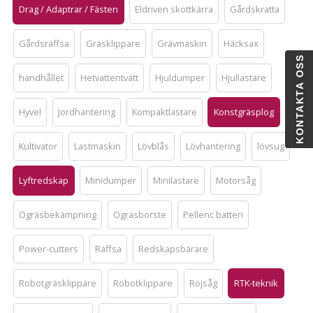
Drag / Adaptrar / Fästen
Eldriven skottkärra
Gårdskratta
Gårdsräffsa
Gräsklippare
Grävmaskin
Häcksax
KONTAKTA OSS
handhållet
Hetvattentvätt
Hjuldumper
Hjullastare
Hyvel
Jordhantering
Kompaktlastare
Konstgräsplog
Kultivator
Lastmaskin
Lövblås
Lövhantering
lövsug
Lyftredskap
Minidumper
Minilastare
Motorsåg
Ogräsbekämpning
Ogräsborste
Pellenc batteri
Power-cutters
Räffsa
Redskapsbärare
Robotgräsklippare
Robotklippare
Röjsåg
RTK-teknik