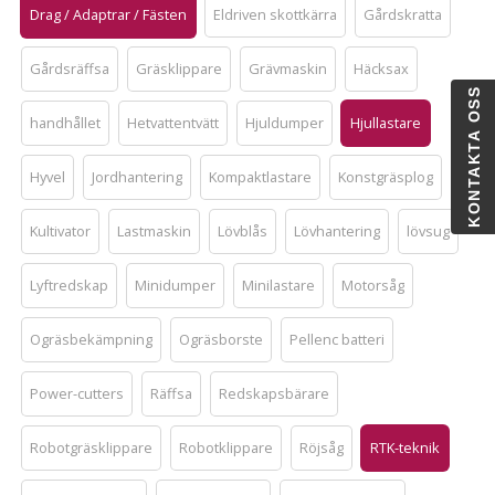
Drag / Adaptrar / Fästen
Eldriven skottkärra
Gårdskratta
Gårdsräffsa
Gräsklippare
Grävmaskin
Häcksax
KONTAKTA OSS
handhållet
Hetvattentvätt
Hjuldumper
Hjullastare
Hyvel
Jordhantering
Kompaktlastare
Konstgräsplog
Kultivator
Lastmaskin
Lövblås
Lövhantering
lövsug
Lyftredskap
Minidumper
Minilastare
Motorsåg
Ogräsbekämpning
Ogräsborste
Pellenc batteri
Power-cutters
Räffsa
Redskapsbärare
Robotgräsklippare
Robotklippare
Röjsåg
RTK-teknik