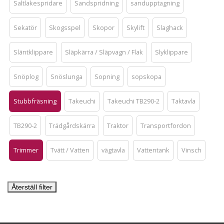
Saltlakespridare
Sandspridning
sandupptagning
Sekatör
Skogsspel
Skopor
Skylift
Slaghack
Släntklippare
Släpkärra / Släpvagn / Flak
Slyklippare
Snöplog
Snöslunga
Sopning
sopskopa
Stubbfräsning
Takeuchi
Takeuchi TB290-2
Taktavla
TB290-2
Trädgårdskärra
Traktor
Transportfordon
Trimmer
Tvätt / Vatten
vägtavla
Vattentank
Vinsch
Återställ filter