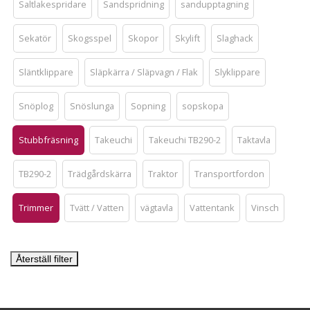
Saltlakespridare
Sandspridning
sandupptagning
Sekatör
Skogsspel
Skopor
Skylift
Slaghack
Släntklippare
Släpkärra / Släpvagn / Flak
Slyklippare
Snöplog
Snöslunga
Sopning
sopskopa
Stubbfräsning
Takeuchi
Takeuchi TB290-2
Taktavla
TB290-2
Trädgårdskärra
Traktor
Transportfordon
Trimmer
Tvätt / Vatten
vägtavla
Vattentank
Vinsch
Återställ filter