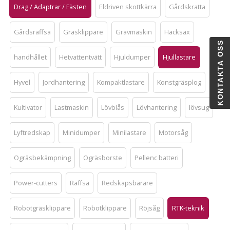
Drag / Adaptrar / Fästen
Eldriven skottkärra
Gårdskratta
Gårdsräffsa
Gräsklippare
Grävmaskin
Häcksax
KONTAKTA OSS
handhållet
Hetvattentvätt
Hjuldumper
Hjullastare
Hyvel
Jordhantering
Kompaktlastare
Konstgräsplog
Kultivator
Lastmaskin
Lövblås
Lövhantering
lövsug
Lyftredskap
Minidumper
Minilastare
Motorsåg
Ogräsbekämpning
Ogräsborste
Pellenc batteri
Power-cutters
Räffsa
Redskapsbärare
Robotgräsklippare
Robotklippare
Röjsåg
RTK-teknik