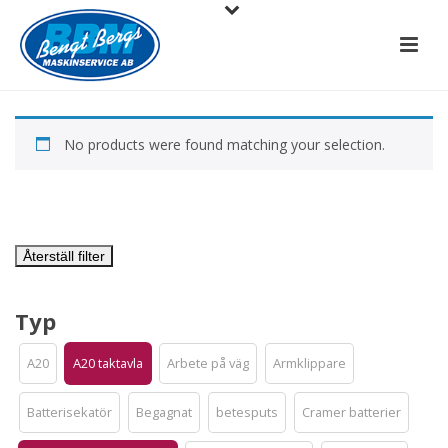
No products were found matching your selection.
Återställ filter
Typ
A20
A20 taktavla
Arbete på väg
Armklippare
Batterisekatör
Begagnat
betesputs
Cramer batterier