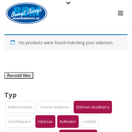
No products were found matching your selection.
Återställ filter
Typ
Batterisekatör
Cramer batterier
Eldriven skottkärra
Gräsklippare
Häcksax
Kultivator
Lövblås