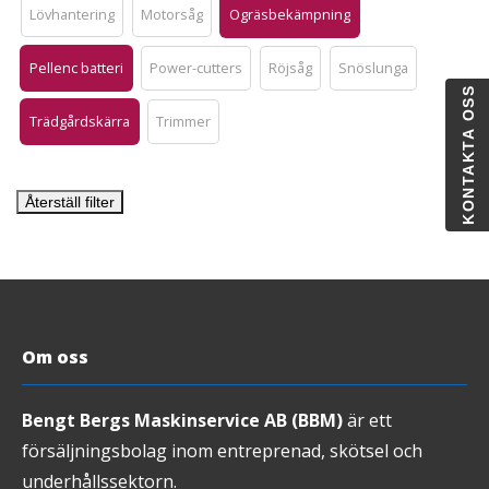
Lövhantering
Motorsåg
Ogräsbekämpning
Pellenc batteri
Power-cutters
Röjsåg
Snöslunga
KONTAKTA OSS
Trädgårdskärra
Trimmer
Återställ filter
Om oss
Bengt Bergs Maskinservice AB (BBM)
är ett
försäljningsbolag inom entreprenad, skötsel och
underhållssektorn.