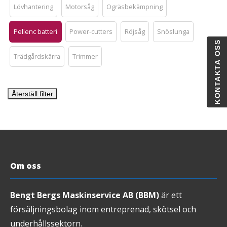
Lövhantering
Motorsåg
Ogräsbekämpning
Pellenc batteri
Power-cutters
Röjsåg
Snöslunga
KONTAKTA OSS
Trädgårdskärra
Trimmer
Återställ filter
Om oss
Bengt Bergs Maskinservice AB (BBM)
är ett
försäljningsbolag inom entreprenad, skötsel och
underhållssektorn.