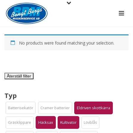
No products were found matching your selection.
Återställ filter
Typ
Batterisekatör
Cramer batterier
Eldriven skottkärra
Gräsklippare
Häcksax
Kultivator
Lövblås