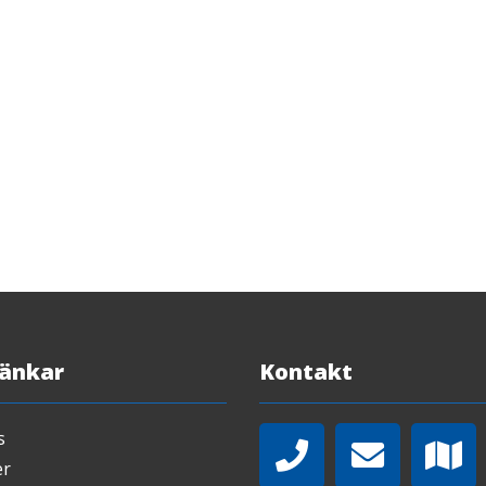
Länkar
Kontakt
s
er