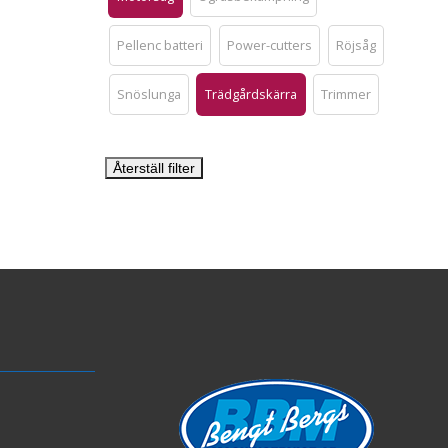
Pellenc batteri
Power-cutters
Röjsåg
Snöslunga
Trädgårdskärra
Trimmer
Återställ filter