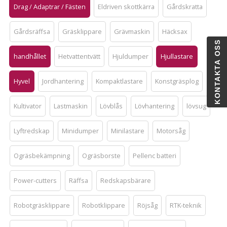
Drag / Adaptrar / Fästen
Eldriven skottkärra
Gårdskratta
Gårdsräffsa
Gräsklippare
Grävmaskin
Häcksax
KONTAKTA OSS
handhållet
Hetvattentvätt
Hjuldumper
Hjullastare
Hyvel
Jordhantering
Kompaktlastare
Konstgräsplog
Kultivator
Lastmaskin
Lövblås
Lövhantering
lövsug
Lyftredskap
Minidumper
Minilastare
Motorsåg
Ogräsbekämpning
Ogräsborste
Pellenc batteri
Power-cutters
Räffsa
Redskapsbärare
Robotgräsklippare
Robotklippare
Röjsåg
RTK-teknik