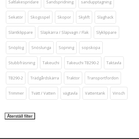
Saltlakespridare
Sandspridning
sandupptagning
Sekatör
Skogsspel
Skopor
Skylift
Slaghack
Släntklippare
Släpkärra / Släpvagn / Flak
Slyklippare
Snöplog
Snöslunga
Sopning
sopskopa
Stubbfräsning
Takeuchi
Takeuchi TB290-2
Taktavla
TB290-2
Trädgårdskärra
Traktor
Transportfordon
Trimmer
Tvätt / Vatten
vägtavla
Vattentank
Vinsch
Återställ filter