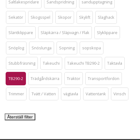
Saltlakespridare
Sandspridning
sandupptagning
Sekatör
Skogsspel
Skopor
Skylift
Slaghack
Släntklippare
Släpkärra / Släpvagn / Flak
Slyklippare
Snöplog
Snöslunga
Sopning
sopskopa
Stubbfräsning
Takeuchi
Takeuchi TB290-2
Taktavla
TB290-2
Trädgårdskärra
Traktor
Transportfordon
Trimmer
Tvätt / Vatten
vägtavla
Vattentank
Vinsch
Återställ filter