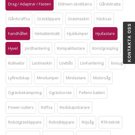
Drag / Adaptrar / Fästen
Eldriven skottkärra
Gårdskratta
Gårdsräffsa
Gräsklippare
Grävmaskin
Häcksax
KONTAKTA OSS
handhållet
Hetvattentvätt
Hjuldumper
Hjullastare
Hyvel
Jordhantering
Kompaktlastare
Konstgräsplog
Kultivator
Lastmaskin
Lövblås
Lövhantering
lövsug
Lyftredskap
Minidumper
Minilastare
Motorsåg
Ogräsbekämpning
Ogräsborste
Pellenc batteri
Power-cutters
Räffsa
Redskapsbärare
Robotgräsklippare
Robotklippare
Röjsåg
RTK-teknik