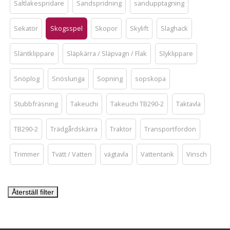
Saltlakespridare
Sandspridning
sandupptagning
Sekatör
Skogsspel
Skopor
Skylift
Slaghack
Släntklippare
Släpkärra / Släpvagn / Flak
Slyklippare
Snöplog
Snöslunga
Sopning
sopskopa
Stubbfräsning
Takeuchi
Takeuchi TB290-2
Taktavla
TB290-2
Trädgårdskärra
Traktor
Transportfordon
Trimmer
Tvätt / Vatten
vägtavla
Vattentank
Vinsch
Återställ filter