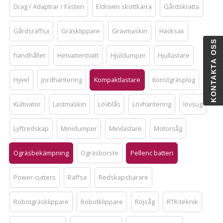
Drag / Adaptrar / Fästen
Eldriven skottkärra
Gårdskratta
Gårdsräffsa
Gräsklippare
Grävmaskin
Häcksax
KONTAKTA OSS
handhållet
Hetvattentvätt
Hjuldumper
Hjullastare
Hyvel
Jordhantering
Kompaktlastare
Konstgräsplog
Kultivator
Lastmaskin
Lövblås
Lövhantering
lövsug
Lyftredskap
Minidumper
Minilastare
Motorsåg
Ogräsbekämpning
Ogräsborste
Pellenc batteri
Power-cutters
Räffsa
Redskapsbärare
Robotgräsklippare
Robotklippare
Röjsåg
RTK-teknik