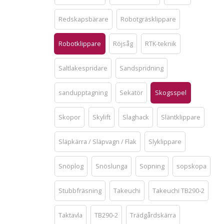
Redskapsbärare
Robotgräsklippare
Robotklippare
Röjsåg
RTK-teknik
Saltlakespridare
Sandspridning
sandupptagning
Sekatör
Skogsspel
Skopor
Skylift
Slaghack
Släntklippare
Släpkärra / Släpvagn / Flak
Slyklippare
Snöplog
Snöslunga
Sopning
sopskopa
Stubbfräsning
Takeuchi
Takeuchi TB290-2
Taktavla
TB290-2
Trädgårdskärra