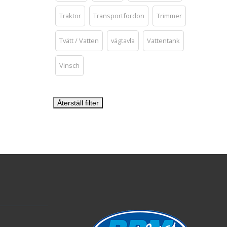
Traktor
Transportfordon
Trimmer
Tvätt / Vatten
vägtavla
Vattentank
Vinsch
Återställ filter