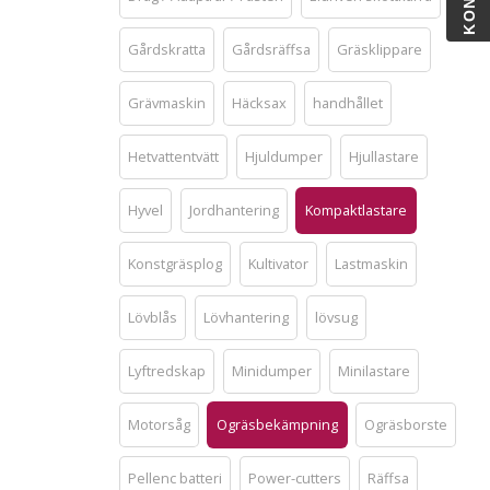
Gårdskratta
Gårdsräffsa
Gräsklippare
Grävmaskin
Häcksax
handhållet
Hetvattentvätt
Hjuldumper
Hjullastare
Hyvel
Jordhantering
Kompaktlastare
Konstgräsplog
Kultivator
Lastmaskin
Lövblås
Lövhantering
lövsug
Lyftredskap
Minidumper
Minilastare
Motorsåg
Ogräsbekämpning
Ogräsborste
Pellenc batteri
Power-cutters
Räffsa