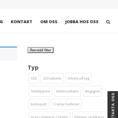
G
KONTAKT
OM OSS
JOBBA HOS OSS
Återställ filter
Typ
A20
A20 taktavla
Arbete på väg
Armklippare
Batterisekatör
Begagnat
KONTAKTA OSS
betesputs
Cramer batterier
Drag / Adaptrar / Fästen
Eldriven skottkärra