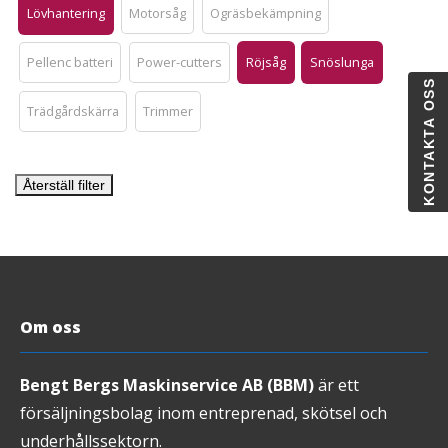
Lövhantering
Motorsåg
Ogräsbekämpning
Pellenc batteri
Power-cutters
Röjsåg
Snöslunga
KONTAKTA OSS
Trädgårdskärra
Trimmer
Återställ filter
Om oss
Bengt Bergs Maskinservice AB (BBM)
är ett
försäljningsbolag inom entreprenad, skötsel och
underhållssektorn.