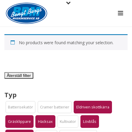
No products were found matching your selection.
Återställ filter
Typ
Batterisekatör
Cramer batterier
Eldriven skottkärra
Gräsklippare
Häcksax
Kultivator
Lövblås