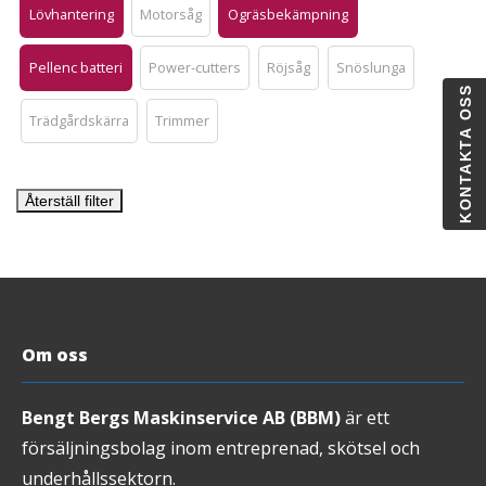
Lövhantering
Motorsåg
Ogräsbekämpning
Pellenc batteri
Power-cutters
Röjsåg
Snöslunga
KONTAKTA OSS
Trädgårdskärra
Trimmer
Återställ filter
Om oss
Bengt Bergs Maskinservice AB (BBM)
är ett
försäljningsbolag inom entreprenad, skötsel och
underhållssektorn.