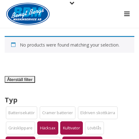
No products were found matching your selection.
Återställ filter
Typ
Batterisekatör
Cramer batterier
Eldriven skottkärra
Gräsklippare
Häcksax
Kultivator
Lövblås