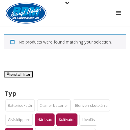
No products were found matching your selection.
Återställ filter
Typ
Batterisekatör
Cramer batterier
Eldriven skottkärra
Gräsklippare
Häcksax
Kultivator
Lövblås