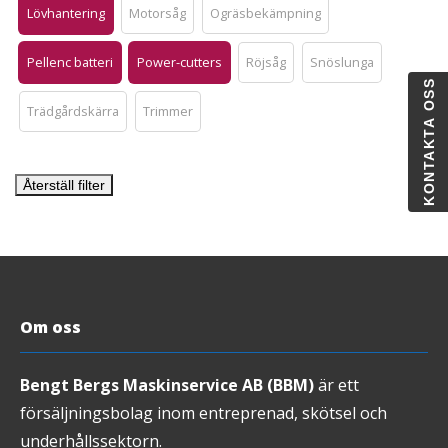
Lövhantering
Motorsåg
Ogräsbekämpning
Pellenc batteri
Power-cutters
Röjsåg
Snöslunga
KONTAKTA OSS
Trädgårdskärra
Trimmer
Återställ filter
Om oss
Bengt Bergs Maskinservice AB (BBM)
är ett
försäljningsbolag inom entreprenad, skötsel och
underhållssektorn.