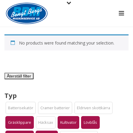
No products were found matching your selection.
Återställ filter
Typ
Batterisekatör
Cramer batterier
Eldriven skottkärra
Gräsklippare
Häcksax
Kultivator
Lövblås