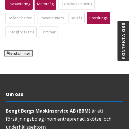
Lövhantering
Motorsåg
Ogräsbekämpning
Pellenc batteri
Power-cutters
Röjsåg
Snöslunga
KONTAKTA OSS
Trädgårdskärra
Trimmer
Återställ filter
Om oss
Bengt Bergs Maskinservice AB (BBM)
är ett
försäljningsbolag inom entreprenad, skötsel och
underhållssektorn.