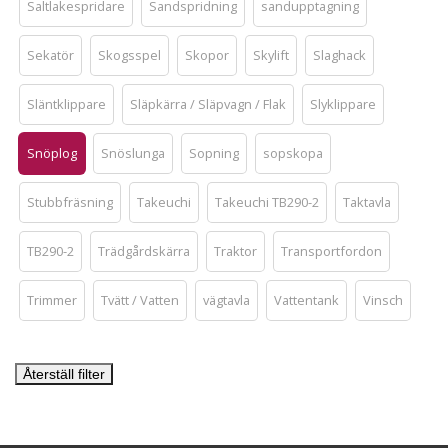
Saltlakespridare
Sandspridning
sandupptagning
Sekatör
Skogsspel
Skopor
Skylift
Slaghack
Släntklippare
Släpkärra / Släpvagn / Flak
Slyklippare
Snöplog
Snöslunga
Sopning
sopskopa
Stubbfräsning
Takeuchi
Takeuchi TB290-2
Taktavla
TB290-2
Trädgårdskärra
Traktor
Transportfordon
Trimmer
Tvätt / Vatten
vägtavla
Vattentank
Vinsch
Återställ filter