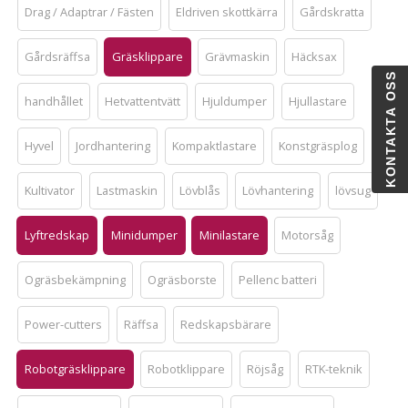
Drag / Adaptrar / Fästen
Eldriven skottkärra
Gårdskratta
Gårdsräffsa
Gräsklippare
Grävmaskin
Häcksax
KONTAKTA OSS
handhållet
Hetvattentvätt
Hjuldumper
Hjullastare
Hyvel
Jordhantering
Kompaktlastare
Konstgräsplog
Kultivator
Lastmaskin
Lövblås
Lövhantering
lövsug
Lyftredskap
Minidumper
Minilastare
Motorsåg
Ogräsbekämpning
Ogräsborste
Pellenc batteri
Power-cutters
Räffsa
Redskapsbärare
Robotgräsklippare
Robotklippare
Röjsåg
RTK-teknik