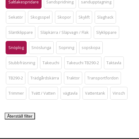
Saltlakespridare
Sandspridning
sandupptagning
Sekatör
Skogsspel
Skopor
Skylift
Slaghack
Släntklippare
Släpkärra / Släpvagn / Flak
Slyklippare
Snöplog
Snöslunga
Sopning
sopskopa
Stubbfräsning
Takeuchi
Takeuchi TB290-2
Taktavla
TB290-2
Trädgårdskärra
Traktor
Transportfordon
Trimmer
Tvätt / Vatten
vägtavla
Vattentank
Vinsch
Återställ filter