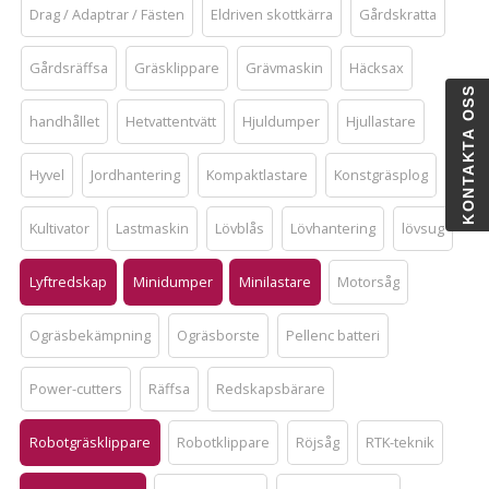
Drag / Adaptrar / Fästen
Eldriven skottkärra
Gårdskratta
Gårdsräffsa
Gräsklippare
Grävmaskin
Häcksax
KONTAKTA OSS
handhållet
Hetvattentvätt
Hjuldumper
Hjullastare
Hyvel
Jordhantering
Kompaktlastare
Konstgräsplog
Kultivator
Lastmaskin
Lövblås
Lövhantering
lövsug
Lyftredskap
Minidumper
Minilastare
Motorsåg
Ogräsbekämpning
Ogräsborste
Pellenc batteri
Power-cutters
Räffsa
Redskapsbärare
Robotgräsklippare
Robotklippare
Röjsåg
RTK-teknik