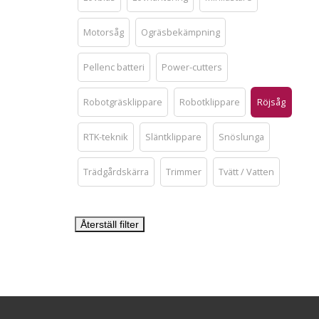
Motorsåg
Ogräsbekämpning
Pellenc batteri
Power-cutters
Robotgräsklippare
Robotklippare
Röjsåg
RTK-teknik
Släntklippare
Snöslunga
Trädgårdskärra
Trimmer
Tvätt / Vatten
Återställ filter