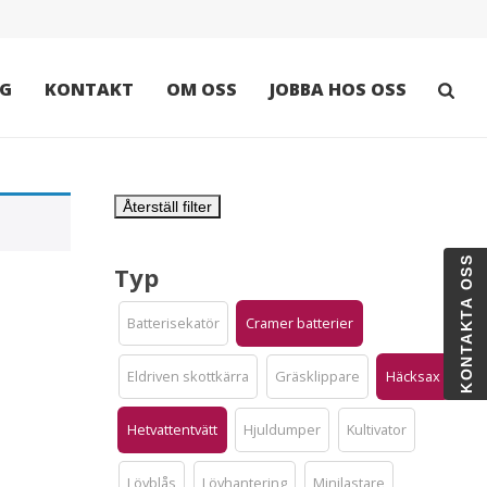
G
KONTAKT
OM OSS
JOBBA HOS OSS
Återställ filter
KONTAKTA OSS
Typ
Batterisekatör
Cramer batterier
Eldriven skottkärra
Gräsklippare
Häcksax
Hetvattentvätt
Hjuldumper
Kultivator
Lövblås
Lövhantering
Minilastare