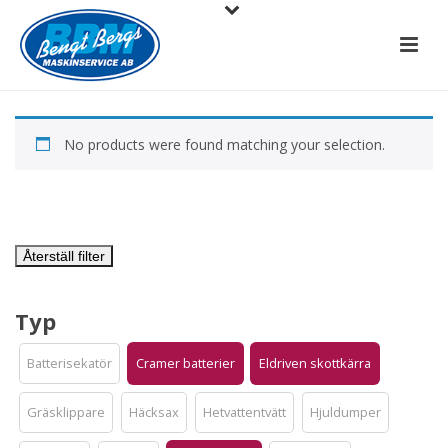
No products were found matching your selection.
Återställ filter
Typ
Batterisekatör
Cramer batterier
Eldriven skottkärra
Gräsklippare
Häcksax
Hetvattentvätt
Hjuldumper