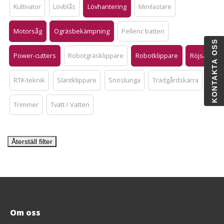
Kultivator
Lövblås
Lövhantering
Minilastare
Motorsåg
Ogräsbekämpning
Pellenc batteri
KONTAKTA OSS
Power-cutters
Robotgräsklippare
Robotklippare
Röjsåg
RTK-teknik
Släntklippare
Snöslunga
Trädgårdskärra
Trimmer
Tvätt / Vatten
Återställ filter
Om oss