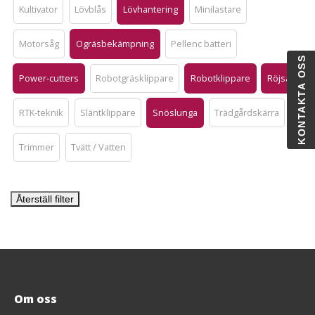
Kultivator
Lövblås
Lövhantering
Minilastare
Motorsåg
Ogräsbekämpning
Pellenc batteri
KONTAKTA OSS
Power-cutters
Robotgräsklippare
Robotklippare
Röjsåg
RTK-teknik
Släntklippare
Snöslunga
Trädgårdskärra
Trimmer
Tvätt / Vatten
Återställ filter
Om oss