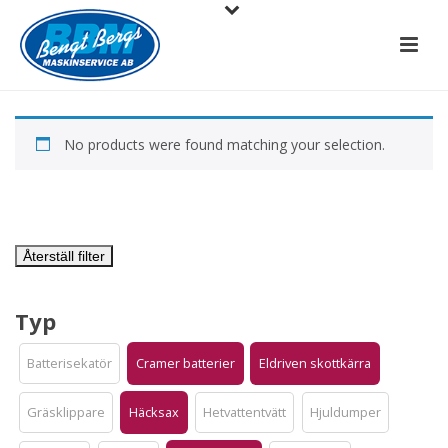
No products were found matching your selection.
Återställ filter
Typ
Batterisekatör
Cramer batterier
Eldriven skottkärra
Gräsklippare
Häcksax
Hetvattentvätt
Hjuldumper