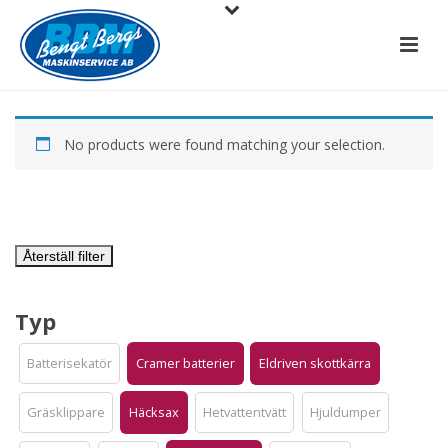
No products were found matching your selection.
Återställ filter
Typ
Batterisekatör
Cramer batterier
Eldriven skottkärra
Gräsklippare
Häcksax
Hetvattentvätt
Hjuldumper