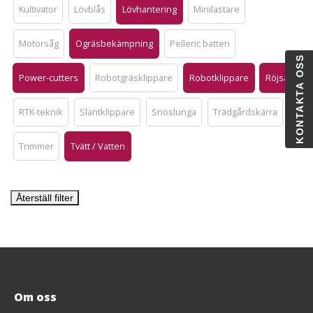
Kultivator
Lövblås
Lövhantering
Minilastare
Motorsåg
Ogräsbekämpning
Pellenc batteri
KONTAKTA OSS
Power-cutters
Robotgräsklippare
Robotklippare
Röjsåg
RTK-teknik
Släntklippare
Snöslunga
Trädgårdskärra
Trimmer
Tvätt / Vatten
Återställ filter
Om oss