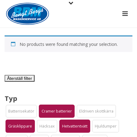
No products were found matching your selection.
Återställ filter
Typ
Batterisekatör
Cramer batterier
Eldriven skottkärra
Gräsklippare
Häcksax
Hetvattentvätt
Hjuldumper