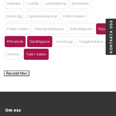
Kultivator
Lövblås
Lövhantering
Minilastare
Motorsåg
Ogräsbekämpning
Pellenc batteri
KONTAKTA OSS
Power-cutters
Robotgräsklippare
Robotklippare
Röjsåg
RTK-teknik
Släntklippare
Snöslunga
Trädgårdskärra
Trimmer
Tvätt / Vatten
Återställ filter
Om oss