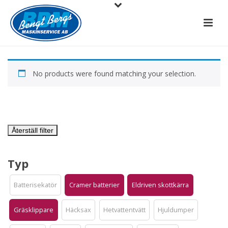
No products were found matching your selection.
Återställ filter
Typ
Batterisekatör
Cramer batterier
Eldriven skottkärra
Gräsklippare
Häcksax
Hetvattentvätt
Hjuldumper