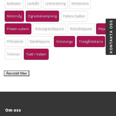
Kultivator
Lövblås
Lövhantering
Minilastare
Motorsåg
Ogräsbekämpning
Pellenc batteri
KONTAKTA OSS
Power-cutters
Robotgräsklippare
Robotklippare
Röjsåg
RTK-teknik
Släntklippare
Snöslunga
Trädgårdskärra
Trimmer
Tvätt / Vatten
Återställ filter
Om oss