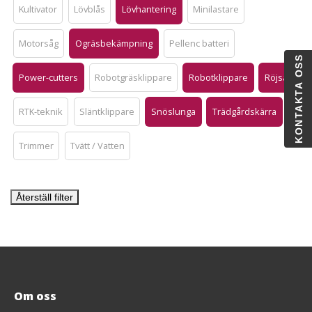
Kultivator
Lövblås
Lövhantering
Minilastare
Motorsåg
Ogräsbekämpning
Pellenc batteri
KONTAKTA OSS
Power-cutters
Robotgräsklippare
Robotklippare
Röjsåg
RTK-teknik
Släntklippare
Snöslunga
Trädgårdskärra
Trimmer
Tvätt / Vatten
Återställ filter
Om oss