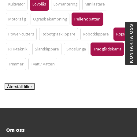
Kultivator
Lövblås
Lövhantering
Minilastare
Motorsåg
Ogräsbekämpning
Pellenc batteri
KONTAKTA OSS
Power-cutters
Robotgräsklippare
Robotklippare
Röjsåg
RTK-teknik
Släntklippare
Snöslunga
Trädgårdskärra
Trimmer
Tvätt / Vatten
Återställ filter
Om oss