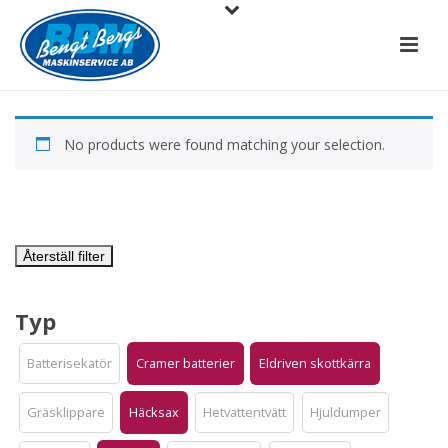
No products were found matching your selection.
Återställ filter
Typ
Batterisekatör
Cramer batterier
Eldriven skottkärra
Gräsklippare
Häcksax
Hetvattentvätt
Hjuldumper