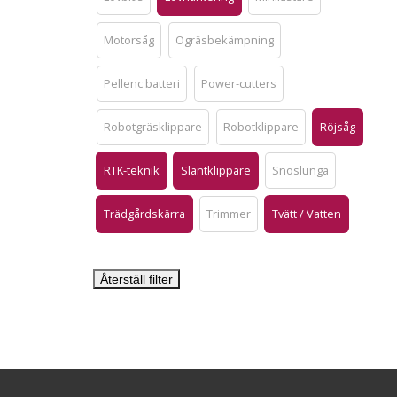
Motorsåg
Ogräsbekämpning
Pellenc batteri
Power-cutters
Robotgräsklippare
Robotklippare
Röjsåg
RTK-teknik
Släntklippare
Snöslunga
Trädgårdskärra
Trimmer
Tvätt / Vatten
Återställ filter