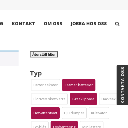
G
KONTAKT
OM OSS
JOBBA HOS OSS
Återställ filter
KONTAKTA OSS
Typ
Batterisekatör
Cramer batterier
Eldriven skottkärra
Gräsklippare
Häcksax
Hetvattentvätt
Hjuldumper
Kultivator
Lövblås
Lövhantering
Minilastare