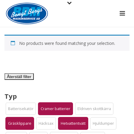
No products were found matching your selection.
Återställ filter
Typ
Batterisekatör
Cramer batterier
Eldriven skottkärra
Gräsklippare
Häcksax
Hetvattentvätt
Hjuldumper