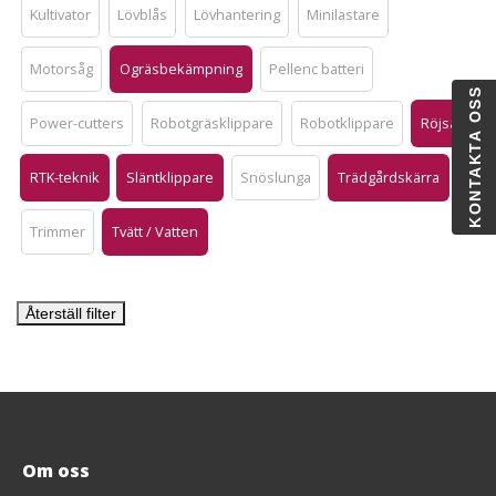
Kultivator
Lövblås
Lövhantering
Minilastare
Motorsåg
Ogräsbekämpning
Pellenc batteri
KONTAKTA OSS
Power-cutters
Robotgräsklippare
Robotklippare
Röjsåg
RTK-teknik
Släntklippare
Snöslunga
Trädgårdskärra
Trimmer
Tvätt / Vatten
Återställ filter
Om oss