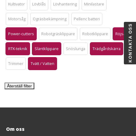
Kultivator
Lövblås
Lövhantering
Minilastare
Motorsåg
Ogräsbekämpning
Pellenc batteri
KONTAKTA OSS
Power-cutters
Robotgräsklippare
Robotklippare
Röjsåg
RTK-teknik
Släntklippare
Snöslunga
Trädgårdskärra
Trimmer
Tvätt / Vatten
Återställ filter
Om oss