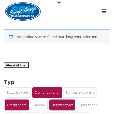
No products were found matching your selection.
Återställ filter
Typ
Batterisekatör
Cramer batterier
Eldriven skottkärra
Gräsklippare
Häcksax
Hetvattentvätt
Hjuldumper