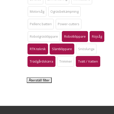
Motorsåg
Ogräsbekämpning
Pellenc batteri
Power-cutters
Robotgräsklippare
Robotklippare
Röjsåg
RTK-teknik
Släntklippare
Snöslunga
Trädgårdskärra
Trimmer
Tvätt / Vatten
Återställ filter