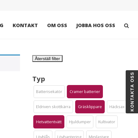
G
KONTAKT
OM OSS
JOBBA HOS OSS
Återställ filter
KONTAKTA OSS
Typ
Batterisekatör
Cramer batterier
Eldriven skottkärra
Gräsklippare
Häcksax
Hetvattentvätt
Hjuldumper
Kultivator
Lövblås
Lövhantering
Minilastare