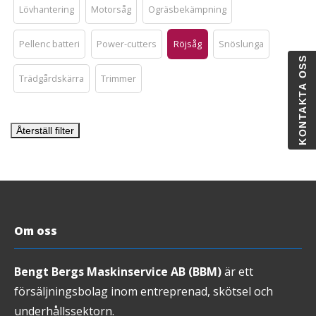
Lövhantering
Motorsåg
Ogräsbekämpning
Pellenc batteri
Power-cutters
Röjsåg
Snöslunga
KONTAKTA OSS
Trädgårdskärra
Trimmer
Återställ filter
Om oss
Bengt Bergs Maskinservice AB (BBM)
är ett
försäljningsbolag inom entreprenad, skötsel och
underhållssektorn.