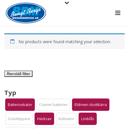
No products were found matching your selection.
Återställ filter
Typ
Batterisekatör
Cramer batterier
Eldriven skottkärra
Gräsklippare
Häcksax
Kultivator
Lövblås