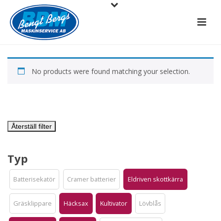
No products were found matching your selection.
Återställ filter
Typ
Batterisekatör
Cramer batterier
Eldriven skottkärra
Gräsklippare
Häcksax
Kultivator
Lövblås