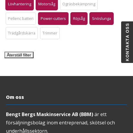
Lövhantering
Motorsåg
Ogräsbekämpning
Pellenc batteri
Power-cutters
Röjsåg
Snöslunga
KONTAKTA OSS
Trädgårdskärra
Trimmer
Återställ filter
Om oss
Bengt Bergs Maskinservice AB (BBM)
är ett
försäljningsbolag inom entreprenad, skötsel och
underhållssektorn.