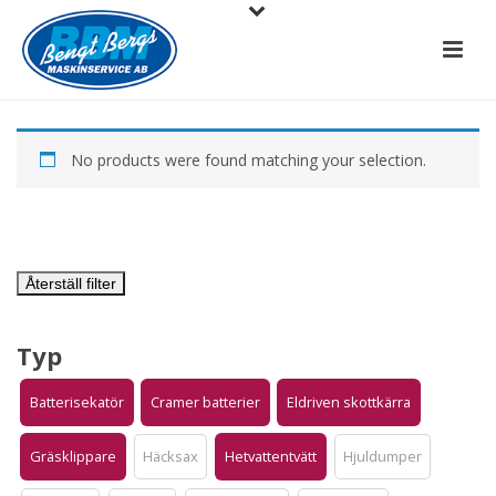
No products were found matching your selection.
Återställ filter
Typ
Batterisekatör
Cramer batterier
Eldriven skottkärra
Gräsklippare
Häcksax
Hetvattentvätt
Hjuldumper