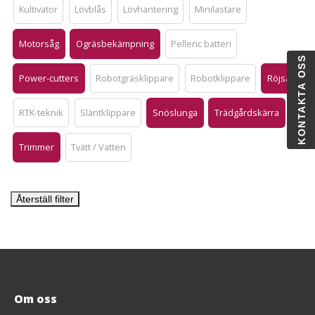
Kultivator
Lövblås
Lövhantering
Minilastare
Motorsåg
Ogräsbekämpning
Pellenc batteri
KONTAKTA OSS
Power-cutters
Robotgräsklippare
Robotklippare
Röjsåg
RTK-teknik
Släntklippare
Snöslunga
Trädgårdskärra
Trimmer
Tvätt / Vatten
Återställ filter
Om oss