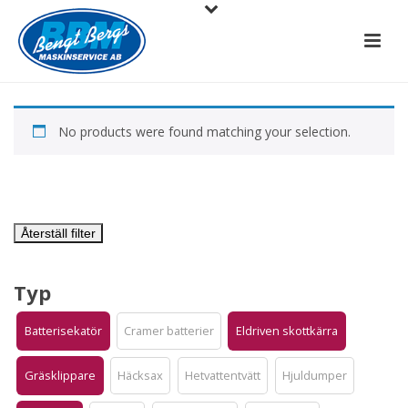
No products were found matching your selection.
Återställ filter
Typ
Batterisekatör
Cramer batterier
Eldriven skottkärra
Gräsklippare
Häcksax
Hetvattentvätt
Hjuldumper