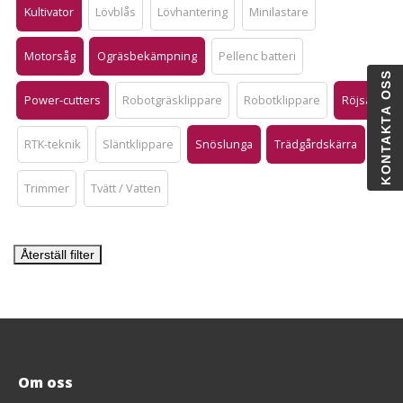
Kultivator
Lövblås
Lövhantering
Minilastare
Motorsåg
Ogräsbekämpning
Pellenc batteri
KONTAKTA OSS
Power-cutters
Robotgräsklippare
Robotklippare
Röjsåg
RTK-teknik
Släntklippare
Snöslunga
Trädgårdskärra
Trimmer
Tvätt / Vatten
Återställ filter
Om oss