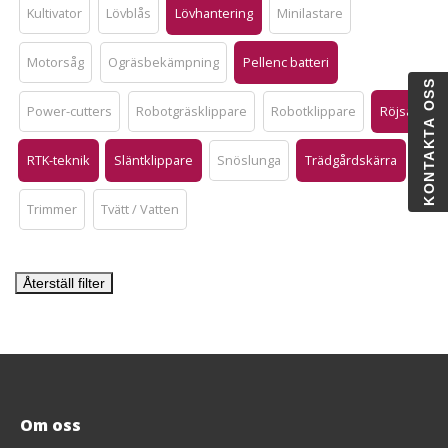
Kultivator
Lövblås
Lövhantering
Minilastare
Motorsåg
Ogräsbekämpning
Pellenc batteri
KONTAKTA OSS
Power-cutters
Robotgräsklippare
Robotklippare
Röjsåg
RTK-teknik
Släntklippare
Snöslunga
Trädgårdskärra
Trimmer
Tvätt / Vatten
Återställ filter
Om oss