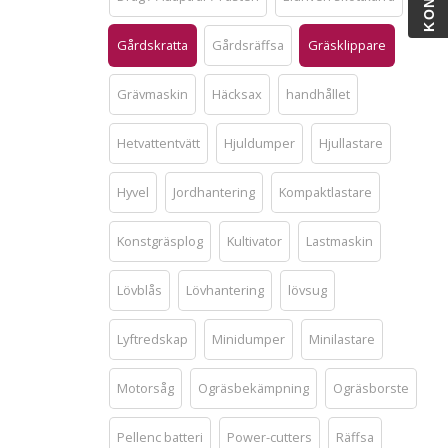
Gårdskratta
Gårdsräffsa
Gräsklippare
Grävmaskin
Häcksax
handhållet
Hetvattentvätt
Hjuldumper
Hjullastare
Hyvel
Jordhantering
Kompaktlastare
Konstgräsplog
Kultivator
Lastmaskin
Lövblås
Lövhantering
lövsug
Lyftredskap
Minidumper
Minilastare
Motorsåg
Ogräsbekämpning
Ogräsborste
Pellenc batteri
Power-cutters
Räffsa