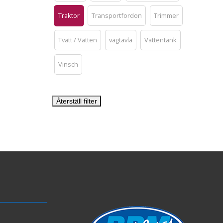
Traktor
Transportfordon
Trimmer
Tvätt / Vatten
vägtavla
Vattentank
Vinsch
Återställ filter