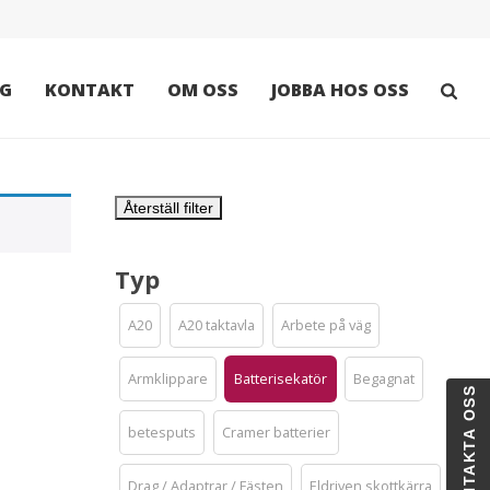
G
KONTAKT
OM OSS
JOBBA HOS OSS
Återställ filter
Typ
A20
A20 taktavla
Arbete på väg
Armklippare
Batterisekatör
Begagnat
KONTAKTA OSS
betesputs
Cramer batterier
Drag / Adaptrar / Fästen
Eldriven skottkärra