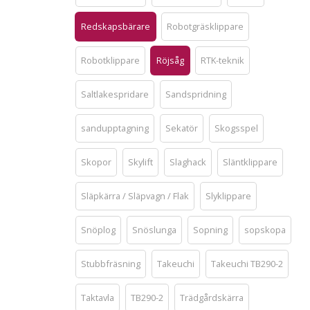
Redskapsbärare
Robotgräsklippare
Robotklippare
Röjsåg
RTK-teknik
Saltlakespridare
Sandspridning
sandupptagning
Sekatör
Skogsspel
Skopor
Skylift
Slaghack
Släntklippare
Släpkärra / Släpvagn / Flak
Slyklippare
Snöplog
Snöslunga
Sopning
sopskopa
Stubbfräsning
Takeuchi
Takeuchi TB290-2
Taktavla
TB290-2
Trädgårdskärra