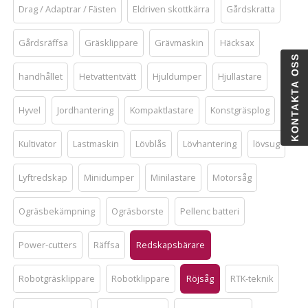
Drag / Adaptrar / Fästen
Eldriven skottkärra
Gårdskratta
Gårdsräffsa
Gräsklippare
Grävmaskin
Häcksax
KONTAKTA OSS
handhållet
Hetvattentvätt
Hjuldumper
Hjullastare
Hyvel
Jordhantering
Kompaktlastare
Konstgräsplog
Kultivator
Lastmaskin
Lövblås
Lövhantering
lövsug
Lyftredskap
Minidumper
Minilastare
Motorsåg
Ogräsbekämpning
Ogräsborste
Pellenc batteri
Power-cutters
Räffsa
Redskapsbärare
Robotgräsklippare
Robotklippare
Röjsåg
RTK-teknik