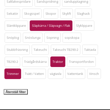
Saltlakespridare
Sandspridning
sandupptagning
Sekatör
Skogsspel
Skopor
Skylift
Slaghack
Släntklippare
Släpkärra / Släpvagn / Flak
Slyklippare
Snöplog
Snöslunga
Sopning
sopskopa
Stubbfräsning
Takeuchi
Takeuchi TB290-2
Taktavla
TB290-2
Trädgårdskärra
Traktor
Transportfordon
Trimmer
Tvätt / Vatten
vägtavla
Vattentank
Vinsch
Återställ filter