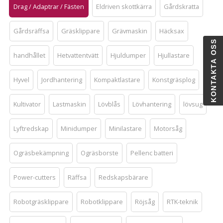
Drag / Adaptrar / Fästen
Eldriven skottkärra
Gårdskratta
Gårdsräffsa
Gräsklippare
Grävmaskin
Häcksax
KONTAKTA OSS
handhållet
Hetvattentvätt
Hjuldumper
Hjullastare
Hyvel
Jordhantering
Kompaktlastare
Konstgräsplog
Kultivator
Lastmaskin
Lövblås
Lövhantering
lövsug
Lyftredskap
Minidumper
Minilastare
Motorsåg
Ogräsbekämpning
Ogräsborste
Pellenc batteri
Power-cutters
Räffsa
Redskapsbärare
Robotgräsklippare
Robotklippare
Röjsåg
RTK-teknik