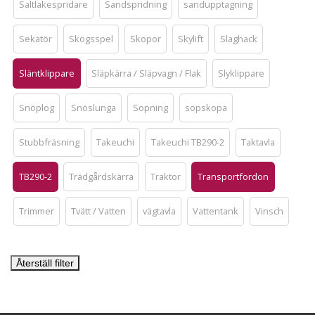
Saltlakespridare
Sandspridning
sandupptagning
Sekatör
Skogsspel
Skopor
Skylift
Slaghack
Släntklippare
Släpkärra / Släpvagn / Flak
Slyklippare
Snöplog
Snöslunga
Sopning
sopskopa
Stubbfräsning
Takeuchi
Takeuchi TB290-2
Taktavla
TB290-2
Trädgårdskärra
Traktor
Transportfordon
Trimmer
Tvätt / Vatten
vägtavla
Vattentank
Vinsch
Återställ filter