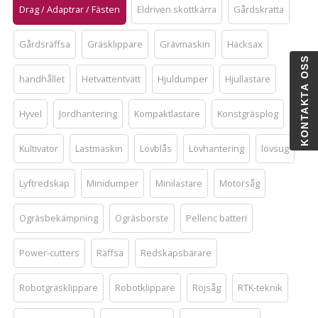
Drag / Adaptrar / Fästen
Eldriven skottkärra
Gårdskratta
Gårdsräffsa
Gräsklippare
Grävmaskin
Häcksax
KONTAKTA OSS
handhållet
Hetvattentvätt
Hjuldumper
Hjullastare
Hyvel
Jordhantering
Kompaktlastare
Konstgräsplog
Kultivator
Lastmaskin
Lövblås
Lövhantering
lövsug
Lyftredskap
Minidumper
Minilastare
Motorsåg
Ogräsbekämpning
Ogräsborste
Pellenc batteri
Power-cutters
Räffsa
Redskapsbärare
Robotgräsklippare
Robotklippare
Röjsåg
RTK-teknik