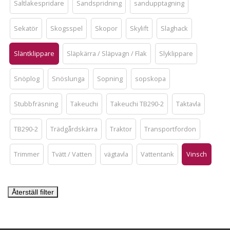
Saltlakespridare
Sandspridning
sandupptagning
Sekatör
Skogsspel
Skopor
Skylift
Slaghack
Släntklippare
Släpkärra / Släpvagn / Flak
Slyklippare
Snöplog
Snöslunga
Sopning
sopskopa
Stubbfräsning
Takeuchi
Takeuchi TB290-2
Taktavla
TB290-2
Trädgårdskärra
Traktor
Transportfordon
Trimmer
Tvätt / Vatten
vägtavla
Vattentank
Vinsch
Återställ filter