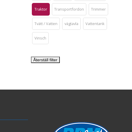
Traktor
Transportfordon
Trimmer
Tvätt / Vatten
vägtavla
Vattentank
Vinsch
Återställ filter