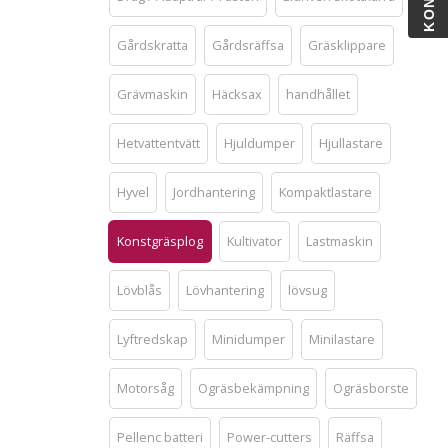
Gårdskratta
Gårdsräffsa
Gräsklippare
Grävmaskin
Häcksax
handhållet
Hetvattentvätt
Hjuldumper
Hjullastare
Hyvel
Jordhantering
Kompaktlastare
Konstgräsplog
Kultivator
Lastmaskin
Lövblås
Lövhantering
lövsug
Lyftredskap
Minidumper
Minilastare
Motorsåg
Ogräsbekämpning
Ogräsborste
Pellenc batteri
Power-cutters
Räffsa