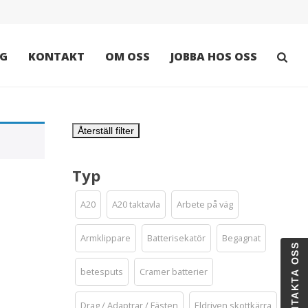
G
KONTAKT
OM OSS
JOBBA HOS OSS
Återställ filter
Typ
A20
A20 taktavla
Arbete på väg
Armklippare
Batterisekatör
Begagnat
KONTAKTA OSS
betesputs
Cramer batterier
Drag / Adaptrar / Fästen
Eldriven skottkärra