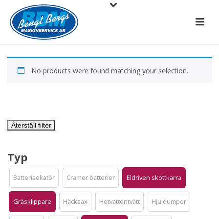
No products were found matching your selection.
Återställ filter
Typ
Batterisekatör
Cramer batterier
Eldriven skottkärra
Gräsklippare
Häcksax
Hetvattentvätt
Hjuldumper