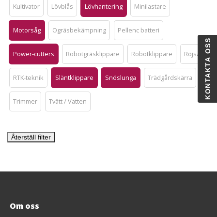
Kultivator
Lövblås
Lövhantering
Minilastare
Motorsåg
Ogräsbekämpning
Pellenc batteri
KONTAKTA OSS
Power-cutters
Robotgräsklippare
Robotklippare
Röjsåg
RTK-teknik
Släntklippare
Snöslunga
Trädgårdskärra
Trimmer
Tvätt / Vatten
Återställ filter
Om oss