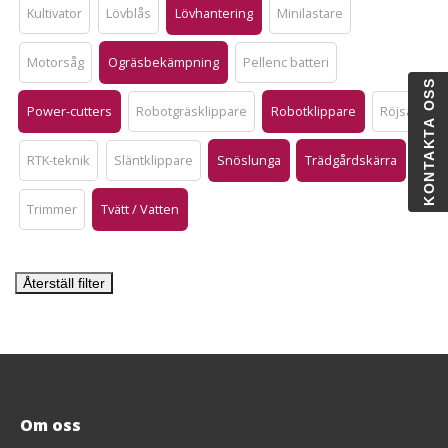
Kultivator
Lövblås
Lövhantering
Minilastare
Motorsåg
Ogräsbekämpning
Pellenc batteri
KONTAKTA OSS
Power-cutters
Robotgräsklippare
Robotklippare
Röjsåg
RTK-teknik
Släntklippare
Snöslunga
Trädgårdskärra
Trimmer
Tvätt / Vatten
Återställ filter
Om oss