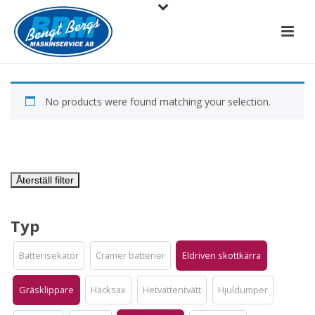
No products were found matching your selection.
Återställ filter
Typ
Batterisekatör
Cramer batterier
Eldriven skottkärra
Gräsklippare
Häcksax
Hetvattentvätt
Hjuldumper