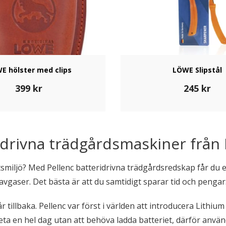
E hölster med clips
LÖWE Slipstål
399
kr
245
kr
idrivna trädgårdsmaskiner från 
miljö? Med Pellenc batteridrivna trädgårdsredskap får du ett
avgaser. Det bästa är att du samtidigt sparar tid och pengar
r tillbaka. Pellenc var först i världen att introducera Lit
beta en hel dag utan att behöva ladda batteriet, därför anvä